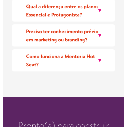
Qual a diferença entre os planos
▾
Essencial e Protagonista?
Preciso ter conhecimento prévio
▾
em marketing ou branding?
Como funciona a Mentoria Hot
▾
Seat?
Pronto(a) para construir