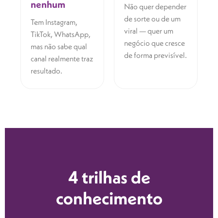
nenhum
Não quer depender
de sorte ou de um
Tem Instagram,
viral — quer um
TikTok, WhatsApp,
negócio que cresce
mas não sabe qual
de forma previsível.
canal realmente traz
resultado.
4 trilhas de
conhecimento